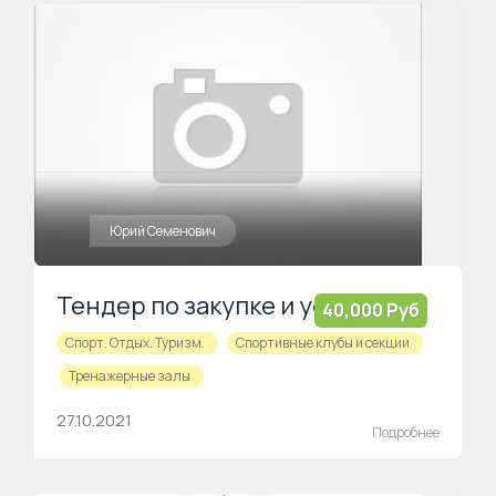
Юрий Семенович
Тендер по закупке и установке тренажеров
40,000 Руб
Спорт. Отдых. Туризм.
Спортивные клубы и секции
Тренажерные залы
27.10.2021
Подробнее