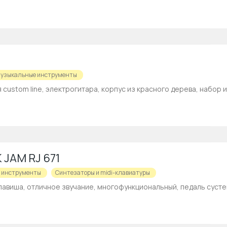
узыкальные инструменты
 custom line, электрогитара, корпус из красного дерева, набор из
 JAM RJ 671
 инструменты
Синтезаторы и midi-клавиатуры
 клавиша, отличное звучание, многофункциональный, педаль сустей