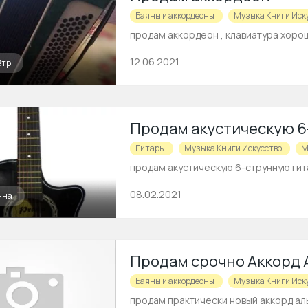
Баяны и аккордеоны
Музыка Книги Иск
продам аккордеон , клавиатура хоро
12.06.2021
ётр
Продам акустическую 6
Гитары
Музыка Книги Искусство
М
продам акустическую 6-струнную гитар
08.02.2021
нна
Продам срочно Аккорд 
Баяны и аккордеоны
Музыка Книги Иск
продам практически новый аккорд ал