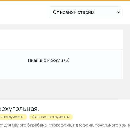
Пианино и рояли
(3)
рехугольная.
 инструменты
Ударные инструменты
 для малого барабана, глюкофона, идиофона, тонального язычков