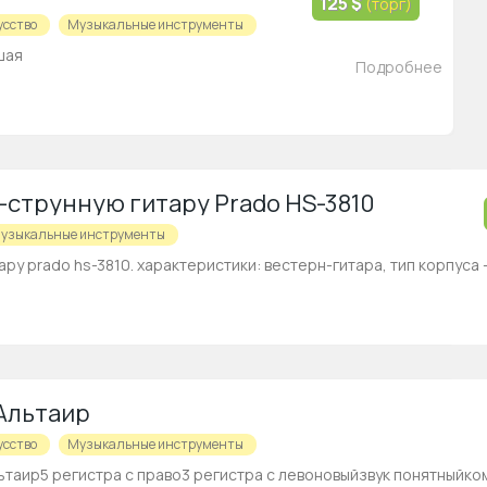
125 $
(торг)
усство
Музыкальные инструменты
шая
Подробнее
-струнную гитару Prado HS-3810
узыкальные инструменты
у prado hs-3810. характеристики: вестерн-гитара, тип корпуса — 
Альтаир
усство
Музыкальные инструменты
ьтаир5 регистра с право3 регистра с левоновыйзвук понятныйком