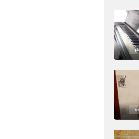
pt
se