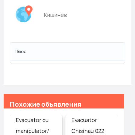
Кишинев
Плюс
Похожие объявления
Evacuator cu
Evacuator
Ав
/
manipulator/
Chisinau 022
эв