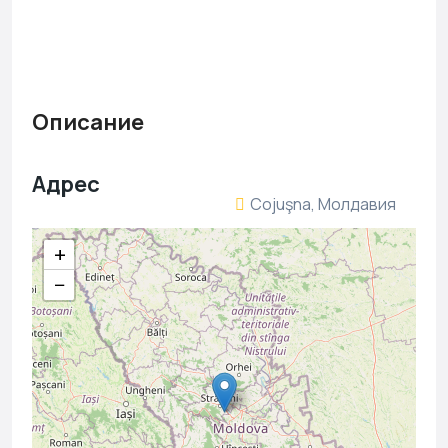
Описание
Адрес
Cojuşna, Молдавия
+
−