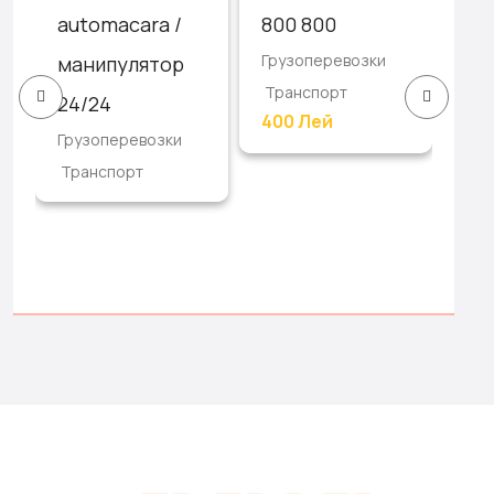
automacara /
800 800
24
Грузоперевозки
манипулятор
As
Транспорт
Гру
24/24
400 Лей
Тр
Грузоперевозки
Транспорт