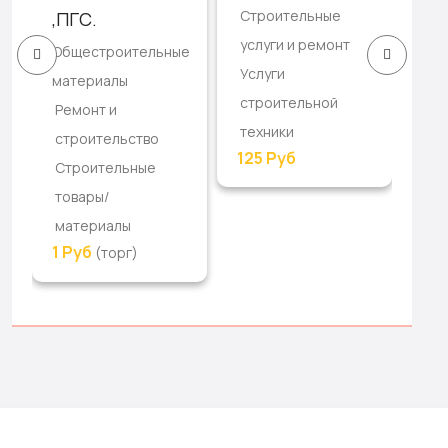
Строительные
,ПГС.
Пр
услуги и ремонт
Общестроительные
Ре
Услуги
материалы
ст
строительной
Ремонт и
Ст
техники
строительство
то
125 Руб
Строительные
ма
товары/
20
материалы
1 Руб
(торг)