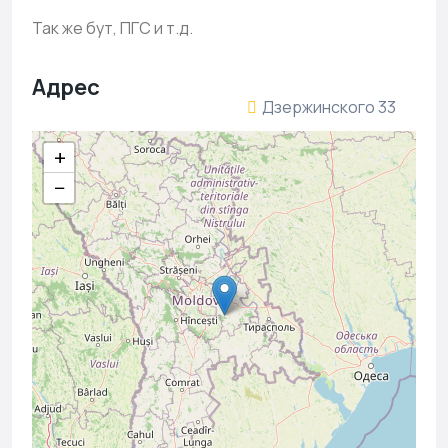
Так же бут, ПГС и т.д.
Адрес
Дзержинского 33
+
−