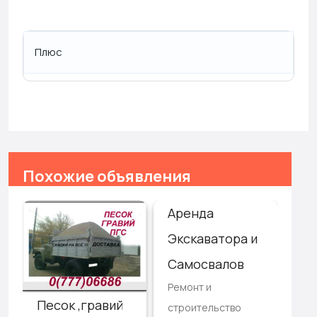
Плюс
Похожие объявления
Аренда
До
Экскаватора и
пе
Самосвалов
ко
Ремонт и
Ус
Песок ,гравий
строительство
эк