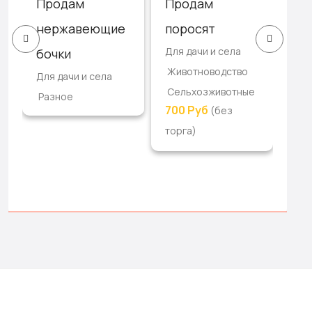
Продам
Продам
Пр
нержавеющие
поросят
по
Для дачи и села
бочки
со
Животноводство
Для дачи и села
Для
Сельхозживотные
Разное
Ко
700 Руб
(без
Се
торга)
1 Р