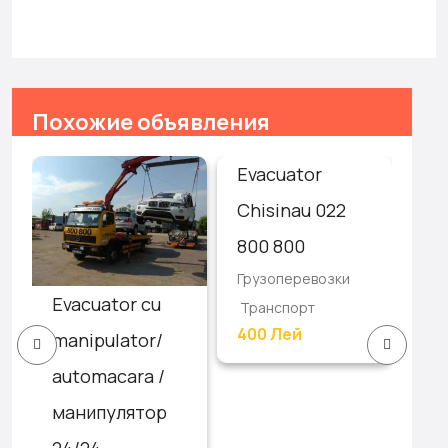
Похожие объявления
Evacuator
Ав
Chisinau 022
эв
800 800
24
Грузоперевозки
As
Evacuator cu
Транспорт
Гру
400 Лей
/
manipulator/
Тр
automacara /
манипулятор