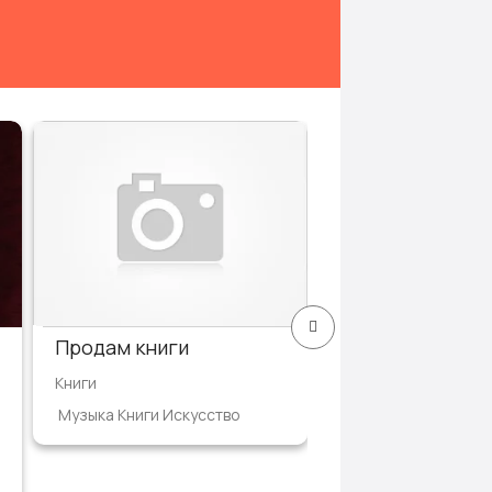
Продам картин
работы
Изобразительное и
Музыка Книги Иску
Цена по телефо
Продам книги
Книги
Музыка Книги Искусство