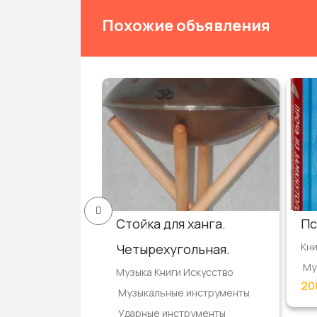
Похожие объявления
 ханга.
Стойка для ханга.
Пс
Кни
ая.
Четырехугольная.
Му
 Искусство
Музыка Книги Искусство
20
е и Аксессуары
Музыкальные инструменты
 и стулья
Ударные инструменты