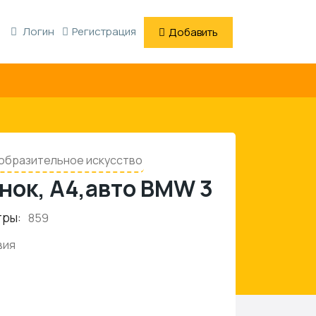
Логин
Регистрация
Добавить
образительное искусство
нок, А4,авто BMW 3
тры:
859
вия