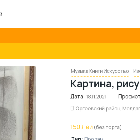
й
Музыка Книги Искусство
Из
Картина, рису
Дата
Просмо
18.11.2021
Оргеевский район, Молда
150 Лей
(без торга)
Тип
:
Продам