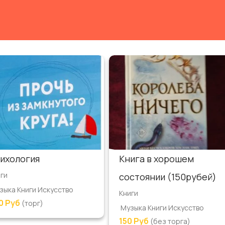
ихология
Книга в хорошем
ги
состоянии (150рубей)
зыка Книги Искусство
Книги
0 Руб
(торг)
Музыка Книги Искусство
150 Руб
(без торга)