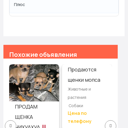
Плюс
Похожие объявления
Продаются
От
щенки мопса
за
Животные и
ру
растения
Жив
Собаки
ПРОДАМ
рас
Цена по
Со
ЩЕНКА
телефону
ЧИХУАХУА