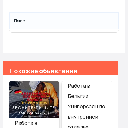
Плюс
Похожие объявления
Работа в
Ге
Бельгии.
Тр
Универсалы по
са
внутренней
по
Работа в
отделке.
лю