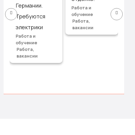
Германии.
Работа и
ев
обучение
Требуются
Раб
Работа,
об
электрики
вакансии
Ра
Работа и
ва
обучение
3,3
Работа,
тор
вакансии