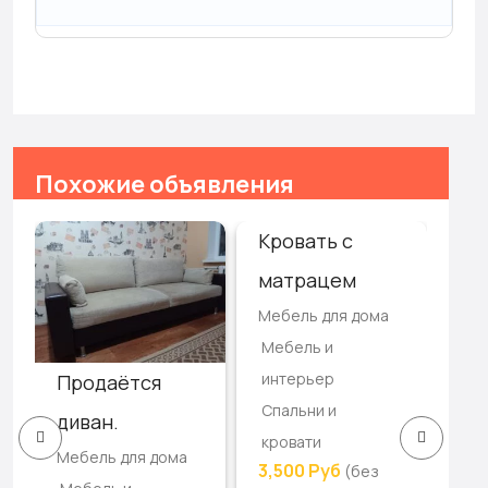
Похожие объявления
Кровать с
Зе
матрацем
ва
Мебель для дома
ко
Мебель и
Меб
интерьер
Продаётся
Ме
Спальни и
ин
диван.
кровати
Пр
Мебель для дома
3,500 Руб
(без
80