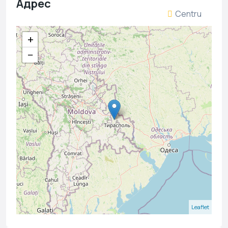
Адрес
Centru
+
−
Leaflet