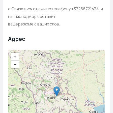
o Связаться с нами потелефону +37256721434, и
наш менеджер составит
вашерезюме с ваших слов.
Адрес
+
−