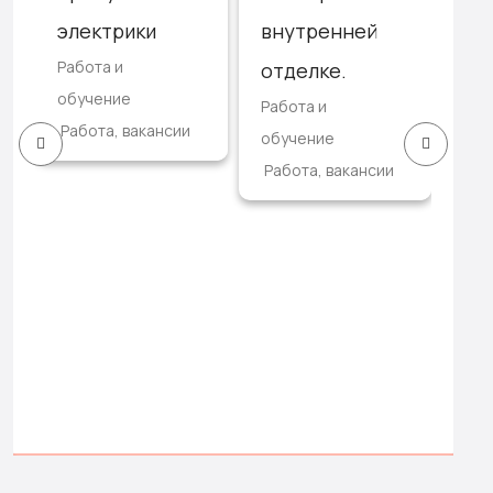
электрики
внутренней
по
Работа и
отделке.
лю
обучение
Работа и
ев
Работа, вакансии
обучение
Раб
Работа, вакансии
обу
Раб
3,3
тор