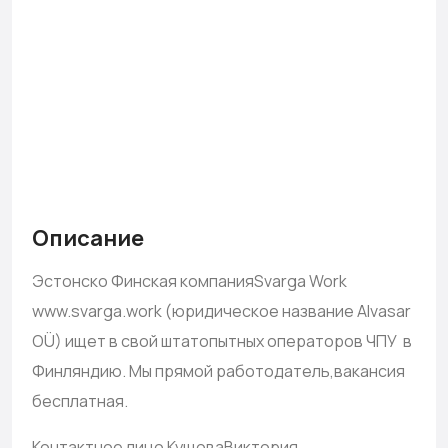
Описание
Эстонско Финская компанияSvarga Work
www.svarga.work (юридическое название Alvasar
OÜ) ищет в свой штатопытных операторов ЧПУ в
Финляндию. Мы прямой работодатель,вакансия
бесплатная.
Контактное лицо КущоваВиктория