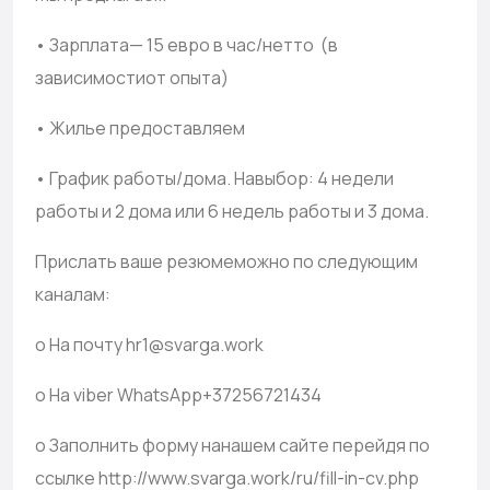
• Зарплата
—
15 евро в час/нетто (в
зависимостиот опыта)
• Жилье предоставляем
• График работы/дома. Навыбор: 4 недели
работы и 2 дома или 6 недель работы и 3 дома.
Прислать ваше резюмеможно по следующим
каналам:
o На почту
hr
1@
svarga
.
work
o На viber
WhatsApp
+37256721434
o Заполнить форму нанашем сайте перейдя по
ссылке http://www.svarga.work/ru/fill-in-cv.php