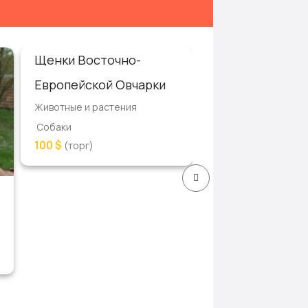
Щенки Восточно-
Щенок таксы н
Животные и растен
Европейской Овчарки
Собаки
Животные и растения
Цена по телефо
Собаки
100 $
(торг)