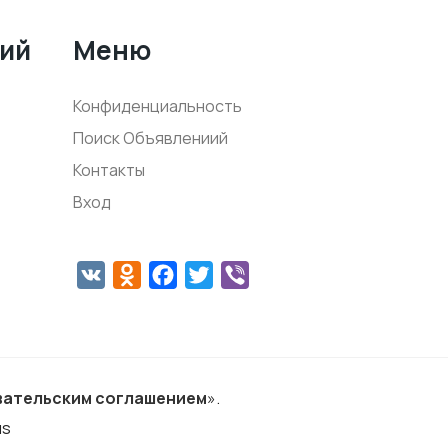
ний
Меню
Конфиденциальность
Поиск Объявлениий
Контакты
Вход
VK
Odnoklassniki
Facebook
Twitter
Viber
вательским соглашением
».
us