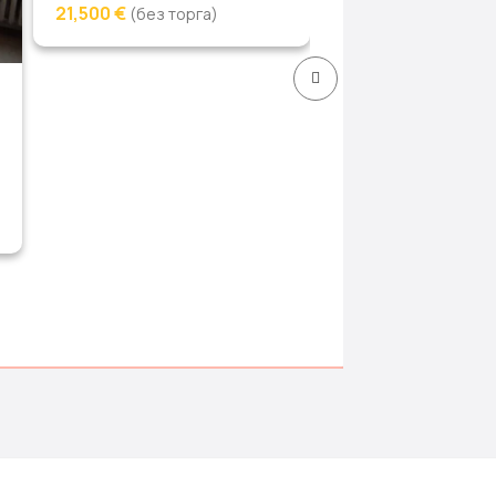
21,500 €
(без торга)
Недвижимость
6,100 Руб
(торг)