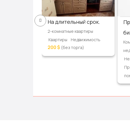
артиру
На длительный срок.
Пр
квартиры
2-комнатные квартиры
би
едвижимость
Квартиры
Недвижимость
Ко
200 $
г)
(без торга)
не
Не
Пр
по