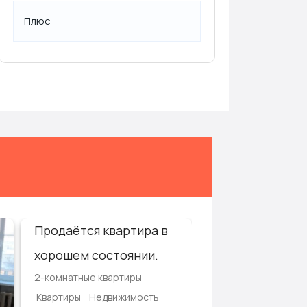
Плюс
Продаётся квартира в
Срочно !!! Про
хорошем состоянии.
дом.
2-комнатные квартиры
1-этажные дома
Квартиры
Недвижимость
Дома, дачи, коттед