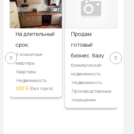
На длительный
3-
Продам
срок.
кв
готовый
2-комнатные
ре
бизнес. базу
квартиры
3-к
Коммерческая
Квартиры
ква
недвижимость
Недвижимость
Кв
Недвижимость
200 $
(без торга)
Не
Производственные
17,
помещения