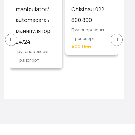
/
manipulator/
Chisinau 022
эв
automacara /
800 800
24
Грузоперевозки
манипулятор
As
Транспорт
Гру
24/24
400 Лей
Тр
Грузоперевозки
Транспорт