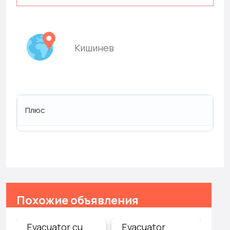
Кишинев
Плюс
Похожие объявления
Evacuator cu
Evacuator
Ав