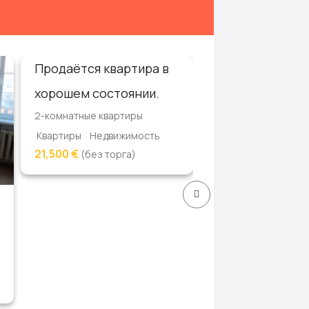
Продаётся квартира в
Срочно !!! Про
хорошем состоянии.
дом.
2-комнатные квартиры
1-этажные дома
Квартиры
Недвижимость
Дома, дачи, коттед
21,500 €
(без торга)
Недвижимость
6,100 Руб
(торг)