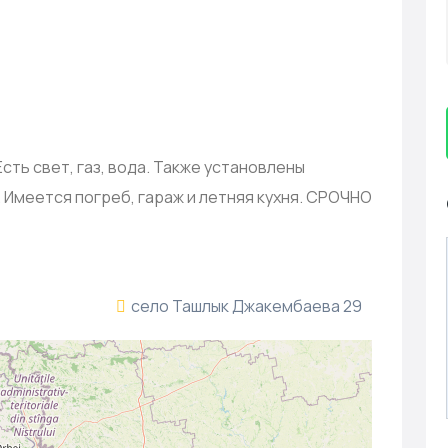
сть свет, газ, вода. Также установлены
 Имеется погреб, гараж и летняя кухня. СРОЧНО
село Ташлык Джакембаева 29