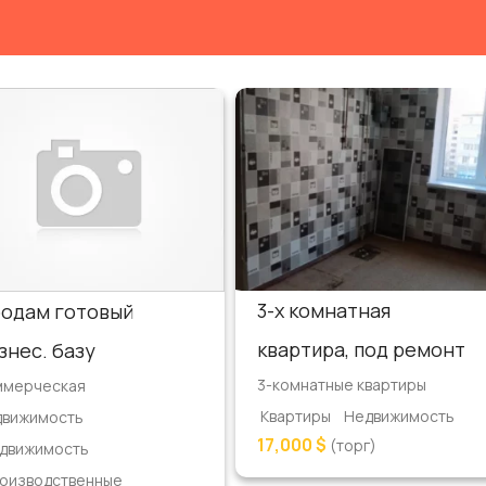
3-х комнатная
одам готовый
квартира, под ремонт
знес. базу
3-комнатные квартиры
ммерческая
Квартиры
Недвижимость
движимость
17,000 $
(торг)
движимость
оизводственные