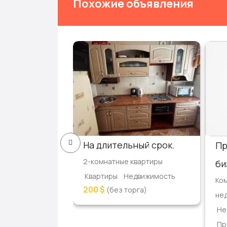
Похожие объявления
артиру
На длительный срок.
Пр
квартиры
2-комнатные квартиры
би
едвижимость
Квартиры
Недвижимость
Ко
200 $
г)
(без торга)
не
Не
Пр