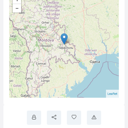
−
Leaflet