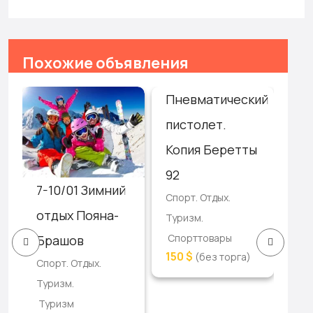
Похожие объявления
Пневматический
Му
пистолет.
бо
Копия Беретты
гр
Раз
92
7-10/01 Зимний
хоб
Спорт. Отдых.
Спо
отдых Пояна-
Туризм.
Ту
Спорттовары
Брашов
1,0
150 $
(без торга)
Спорт. Отдых.
тор
Туризм.
Туризм