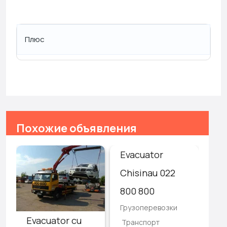
Плюс
Похожие объявления
Evacuator
Ав
Chisinau 022
эв
800 800
24
Грузоперевозки
As
Evacuator cu
Транспорт
Гру