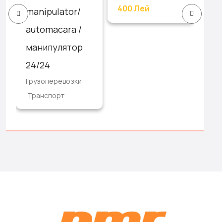
400 Лей
/
manipulator/
Тр
automacara /
манипулятор
24/24
Грузоперевозки
Транспорт