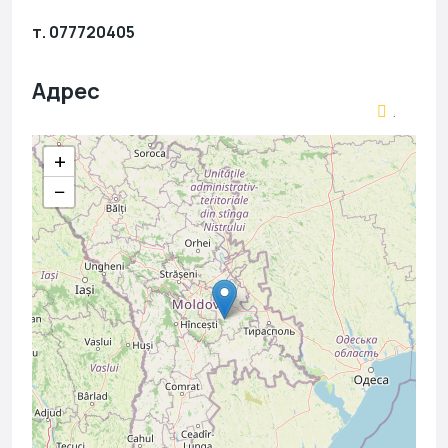
т. 077720405
Адрес
.
+
−