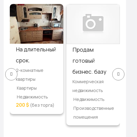
На длительный
3-
Продам
срок.
кв
готовый
2-комнатные
ре
бизнес. базу
квартиры
3-к
Коммерческая
Квартиры
ква
недвижимость
Недвижимость
Кв
Недвижимость
200 $
(без торга)
Не
Производственные
17,
помещения