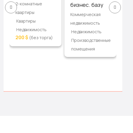
2-комнатные
ре
бизнес. базу
квартиры
3-к
Коммерческая
Квартиры
ква
недвижимость
Недвижимость
Кв
Недвижимость
200 $
(без торга)
Не
Производственные
17,
помещения