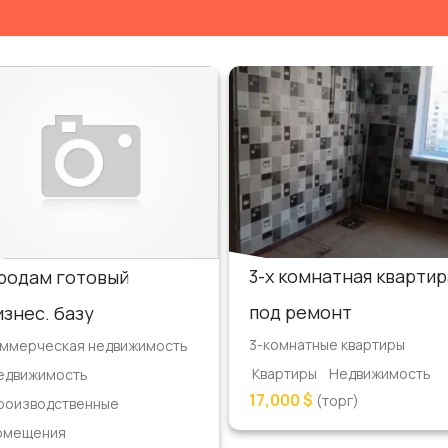
3-х комнатная квартир
родам готовый
под ремонт
изнес. базу
3-комнатные квартиры
ммерческая недвижимость
Квартиры
Недвижимость
едвижимость
17,000 $
(торг)
роизводственные
омещения