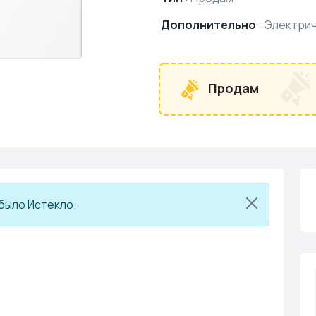
Дополнительно
:
Электрич
Продам
было Истекло.