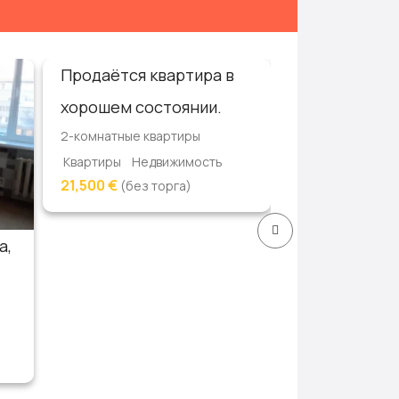
Продаётся квартира в
Срочно !!! П
хорошем состоянии.
дом.
2-комнатные квартиры
1-этажные дома
Квартиры
Недвижимость
Дома, дачи, ко
21,500 €
(без торга)
Недвижимость
6,100 Руб
(торг
а,