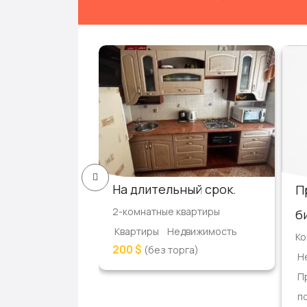
артиру
На длительный срок.
П
вартиры
2-комнатные квартиры
б
движимость
Квартиры
Недвижимость
Ко
200 $
г)
(без торга)
Н
П
п