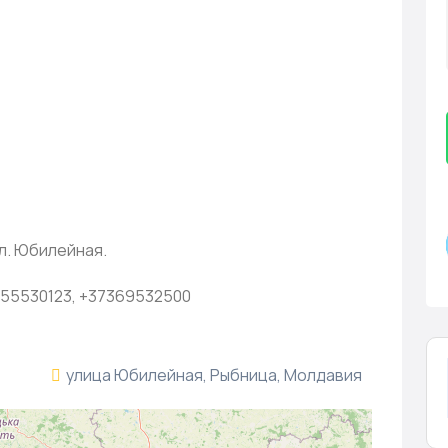
ул. Юбилейная.
055530123, +37369532500
улица Юбилейная, Рыбница, Молдавия