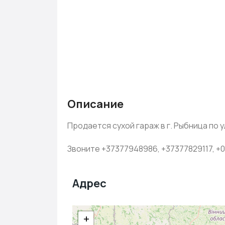
Описание
Продается сухой гараж в г. Рыбница по 
Звоните +37377948986, +37377829117, +
Адрес
+