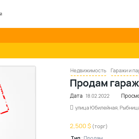
й
Недвижимость
Гаражи и п
Продам гараж
Дата
Просм
18.02.2022
улица Юбилейная, Рыбниц
2,500 $
(торг)
Тип
:
Продам