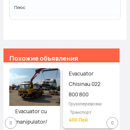
Плюс
Похожие объявления
Evacuator
Ав
Chisinau 022
эв
800 800
24
Грузоперевозки
As
Evacuator cu
Транспорт
Гру
400 Лей
/
manipulator/
Тр