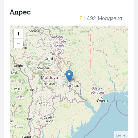
Адрес
L492, Молдавия
+
−
Leaflet