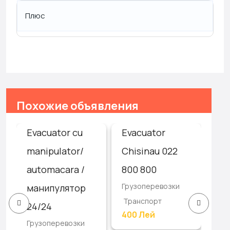
Плюс
Похожие объявления
Evacuator cu
Evacuator
Ав
/
manipulator/
Chisinau 022
эв
automacara /
800 800
24
Грузоперевозки
манипулятор
As
Транспорт
Гру
24/24
400 Лей
Тр
Грузоперевозки