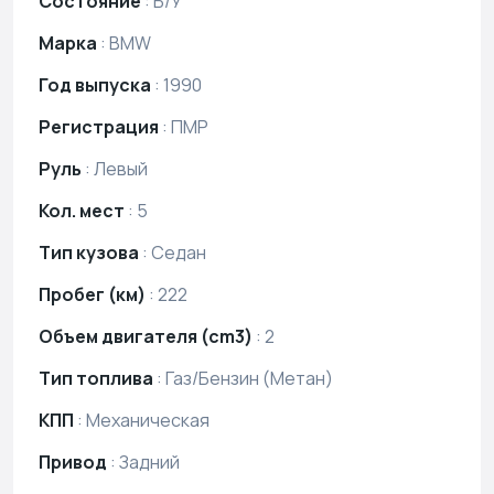
Состояние
:
Б/У
Марка
:
BMW
Год выпуска
:
1990
Регистрация
:
ПМР
Руль
:
Левый
Кол. мест
:
5
Тип кузова
:
Седан
Пробег (км)
:
222
Объем двигателя (cm3)
:
2
Тип топлива
:
Газ/Бензин (Метан)
КПП
:
Механическая
Привод
:
Задний