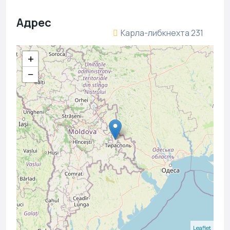
Адрес
Карла-либкнехта 231
+
−
Leaflet