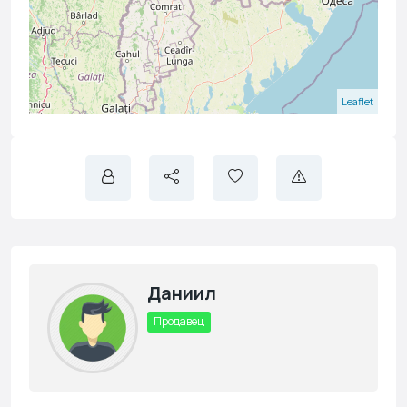
Leaflet
Даниил
Продавец