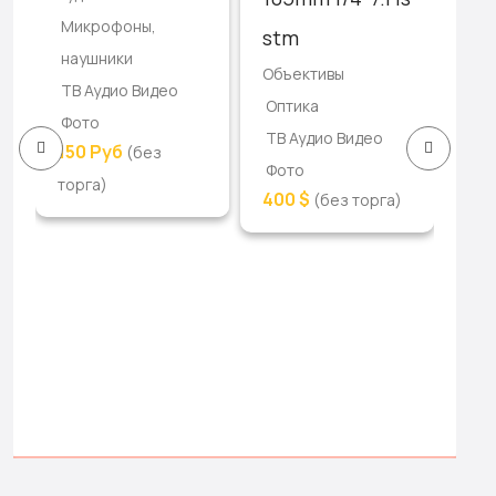
Микрофоны,
ТВ 
stm
наушники
Фо
Объективы
ТВ Аудио Видео
Те
Оптика
Це
Фото
ТВ Аудио Видео
те
150 Руб
(без
Фото
торга)
400 $
(без торга)