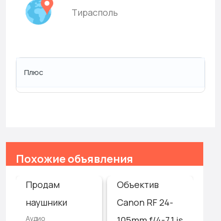
Тирасполь
Плюс
Похожие объявления
Продам
Объектив
Те
наушники
Canon RF 24-
на
Аудио
ТВ
105mm f/4-7.1 is