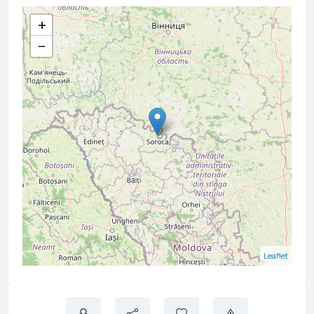
+
−
Leaflet