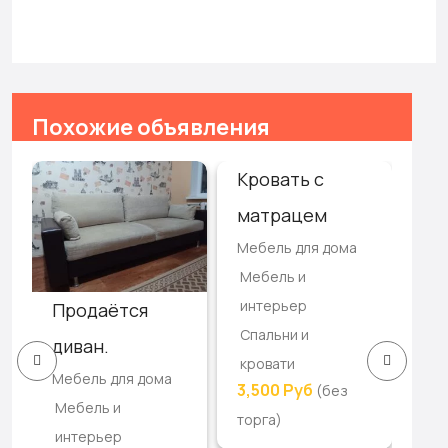
Похожие объявления
Кровать с
Зе
матрацем
ва
Мебель для дома
ко
Мебель и
Меб
интерьер
Продаётся
Ме
Спальни и
ин
диван.
кровати
Пр
Мебель для дома
3,500 Руб
(без
80
Мебель и
торга)
интерьер