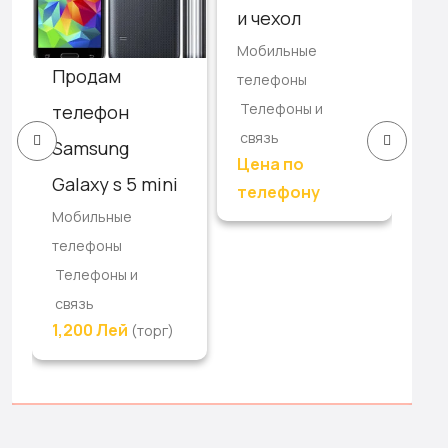
Мо
и чехол
те
Мобильные
Те
Продам
телефоны
св
Телефоны и
телефон
бе
связь
Samsung
Цена по
Galaxy s 5 mini
телефону
Мобильные
телефоны
Телефоны и
связь
1,200 Лей
(торг)