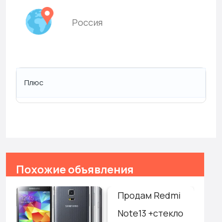
Россия
Плюс
Похожие объявления
Продам Redmi
Hu
Note13 +стекло
P6