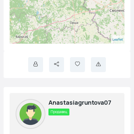
Leaflet
Anastasiagruntova07
Продавец