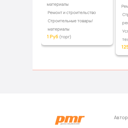
материалы
и потолков
Рем
Ремонт и строительство
оительство
Ст
Строительные товары/
 услуги и
ре
материалы
Ус
1 Руб
(торг)
г)
те
12
Автор