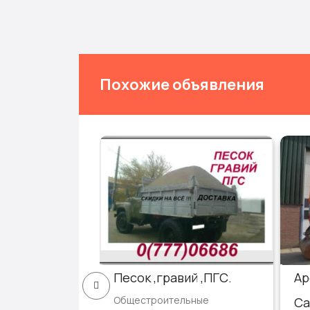
Похожие объявления
ная
Песок ,гравий ,ПГС.
Ар
Общестроительные
а
Са