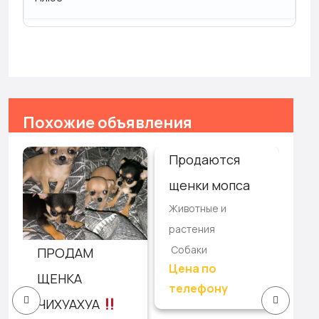
Похожие объявления
Продаются
От
щенки мопса
за
Животные и
ру
растения
Жив
Собаки
ПРОДАМ
рас
Цена по
Со
ЩЕНКА
телефону
ЧИХУАХУА