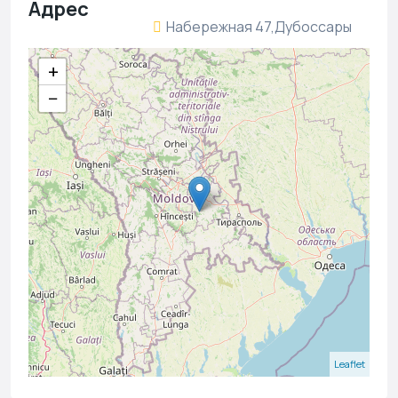
Адрес
Набережная 47,Дубоссары
+
−
Leaflet