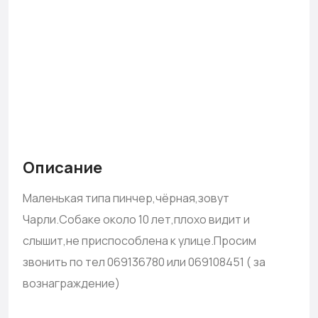
Описание
Маленькая типа пинчер,чёрная,зовут
Чарли.Собаке около 10 лет,плохо видит и
слышит,не приспособлена к улице.Просим
звонить по тел 069136780 или 069108451 ( за
вознаграждение)