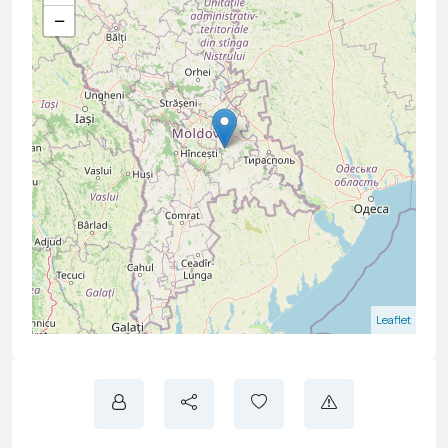
−
Leaflet