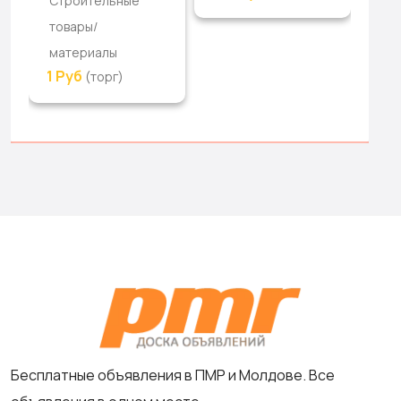
Строительные
ма
товары/
20
материалы
1 Руб
(торг)
Бесплатные объявления в ПМР и Молдове. Все