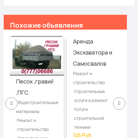
Похожие объявления
Аренда
До
Экскаватора и
пе
Самосвалов
ко
Ремонт и
Ус
Песок ,гравий
строительство
эк
Строительные
,ПГС.
Пр
услуги и ремонт
Общестроительные
Ре
Услуги
материалы
ст
строительной
Ремонт и
Ст
техники
строительство
то
125 Руб