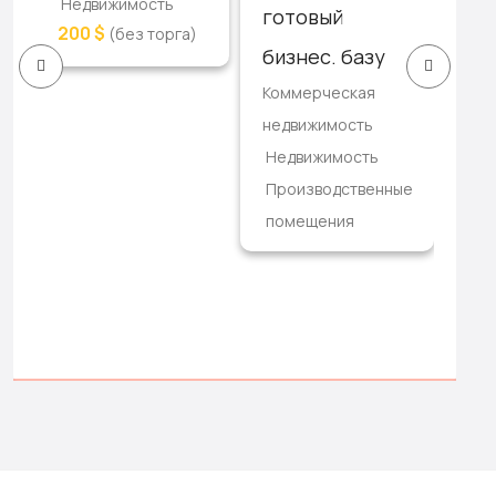
Недвижимость
кв
готовый
200 $
(без торга)
ре
бизнес. базу
3-к
Коммерческая
ква
недвижимость
Кв
Недвижимость
Не
Производственные
17,
помещения