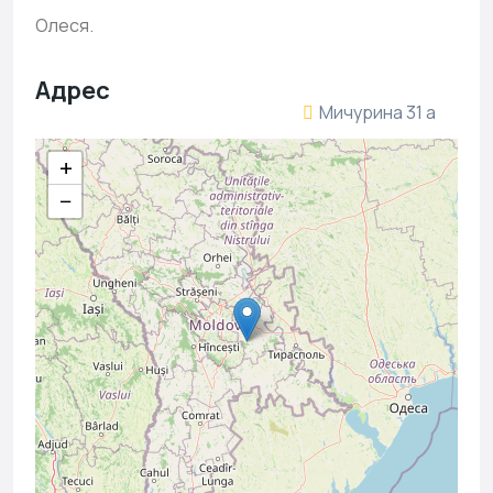
Олеся.
Адрес
Мичурина 31 а
+
−