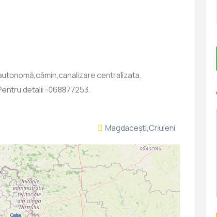
 autonomă,cămin,canalizare centralizata,
Pentru detalii -068877253.
Magdacești,Criuleni