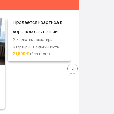
Продаётся квартира в
Срочно !!! Про
хорошем состоянии.
дом.
2-комнатные квартиры
1-этажные дома
Квартиры
Недвижимость
Дома, дачи, коттед
21,500 €
(без торга)
Недвижимость
6,100 Руб
(торг)