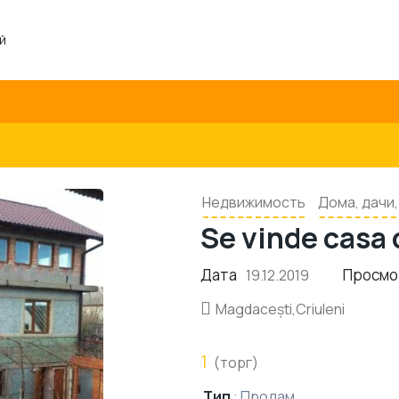
й
Недвижимость
Дома, дачи
Se vinde casa 
Дата
Просмо
19.12.2019
Magdacești,Criuleni
1
(торг)
Тип
:
Продам