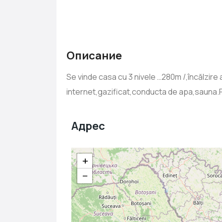
Описание
Se vinde casa cu 3 nivele …280m /,încălzire
internet,gazificat,conducta de apa,sauna.
Адрес
+
−