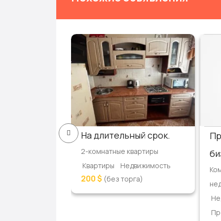
артиру
На длительный срок.
Пр
квартиры
2-комнатные квартиры
би
едвижимость
Квартиры
Недвижимость
Ко
200 $
г)
(без торга)
не
Не
Пр