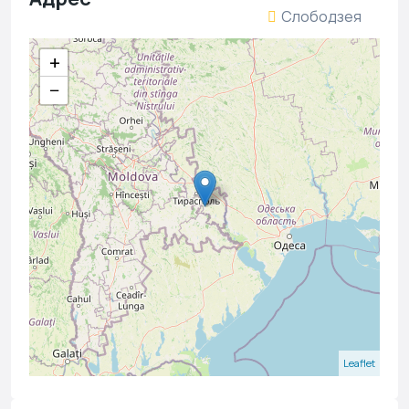
Слободзея
+
−
Leaflet