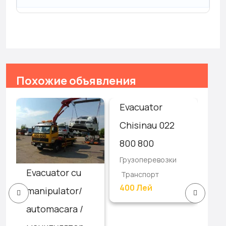
Похожие объявления
Evacuator
Ав
Chisinau 022
эв
800 800
24
Грузоперевозки
As
Evacuator cu
Транспорт
Гру
400 Лей
/
manipulator/
Тр
automacara /