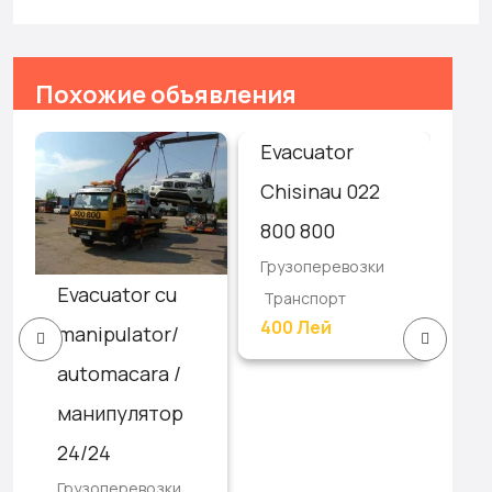
Похожие объявления
Evacuator
Ав
Chisinau 022
эв
800 800
24
Грузоперевозки
As
Evacuator cu
Транспорт
Гру
400 Лей
/
manipulator/
Тр
automacara /
манипулятор
24/24
Грузоперевозки