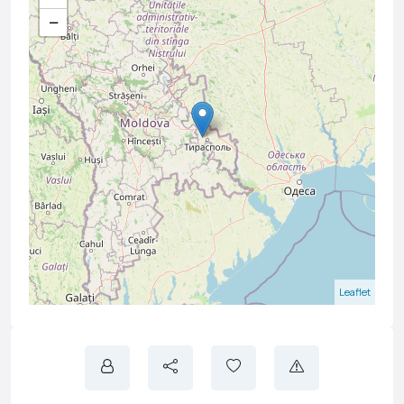
−
Leaflet