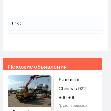
Плюс
Похожие объявления
Evacuator
Ав
Chisinau 022
эв
800 800
24
Грузоперевозки
As