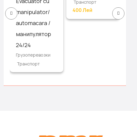
Evacuator cu
Транспорт
Гру
400 Лей
/
manipulator/
Тр
automacara /
манипулятор
24/24
Грузоперевозки
Транспорт