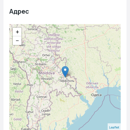
Адрес
+
−
Leaflet