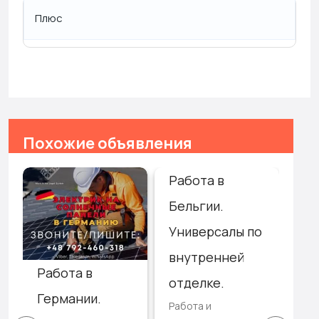
Плюс
Похожие объявления
Работа в
Ге
Бельгии.
Тр
Универсалы по
са
внутренней
по
Работа в
отделке.
лю
Германии.
Работа и
ев