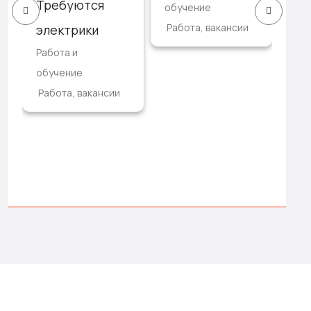
Требуются
обучение
Раб
Работа, вакансии
электрики
обу
Раб
Работа и
3,3
обучение
тор
Работа, вакансии