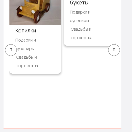
букеты
св
Подарки и
пл
сувениры
Кар
Свадьбы и
Копилки
кос
торжества
акс
Подарки и
Св
сувениры
то
Свадьбы и
280
торжества