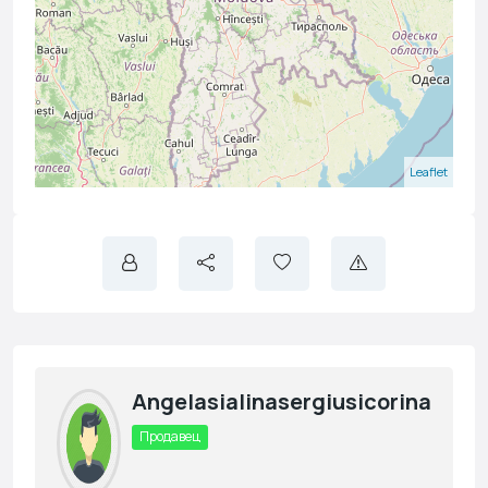
Leaflet
Angelasialinasergiusicorina
Продавец