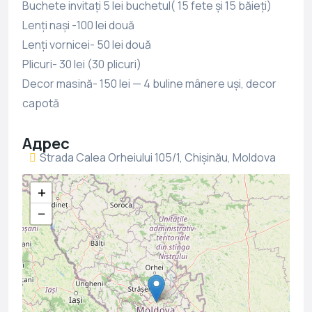
Buchete invitați 5 lei buchetul( 15 fete și 15 băieți)
Lenți nași -100 lei două
Lenți vornicei- 50 lei două
Plicuri- 30 lei (30 plicuri)
Decor masină- 150 lei — 4 buline mânere uși, decor
capotă
Адрес
Strada Calea Orheiului 105/1, Chișinău, Moldova
+
−