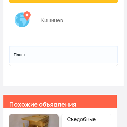
Кишинев
Плюс
Похожие объявления
Съедобные
Пр