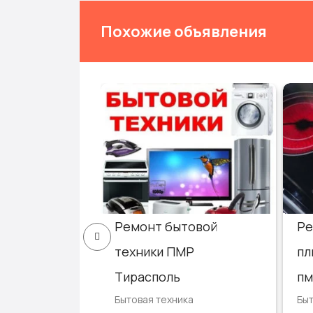
Похожие объявления
Ремонт бытовой
Ре
елей,
техники ПМР
пл
в, тепло-
Тирасполь
пм
Бытовая техника
Быт