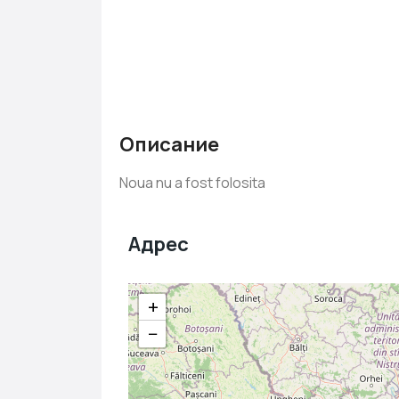
Описание
Noua nu a fost folosita
Адрес
+
−