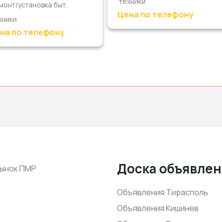
техники
монт/установка быт.
Цена по телефону
хники
на по телефону
Доска объявле
ынок ПМР
Объявления Тирасполь
Объявления Кишинев