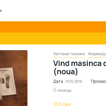
й
Бытовая техника
Индивиду
Vind masinca de
(noua)
Дата
Просмо
19.10.2019
chisinau
350 Лей