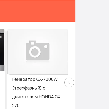
Ремонт техник
дёшево быстро
Бытовая техника
Ремонт/установка б
техники
Генератор GX-7000W
(трёхфазный) с
двигателем HONDA GX
270