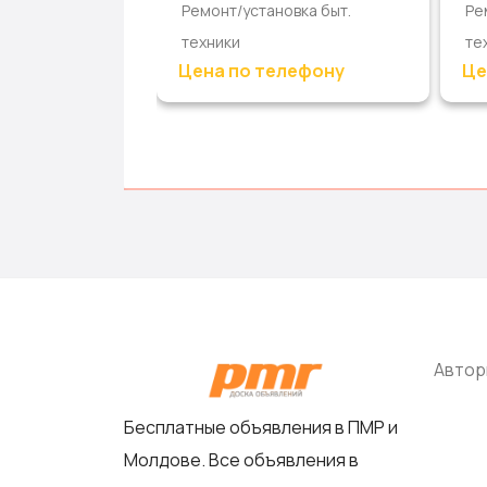
Ремонт/установка быт.
Ре
ика
техники
те
овка быт.
Цена по телефону
Це
лефону
Автор
Бесплатные объявления в ПМР и
Молдове. Все объявления в