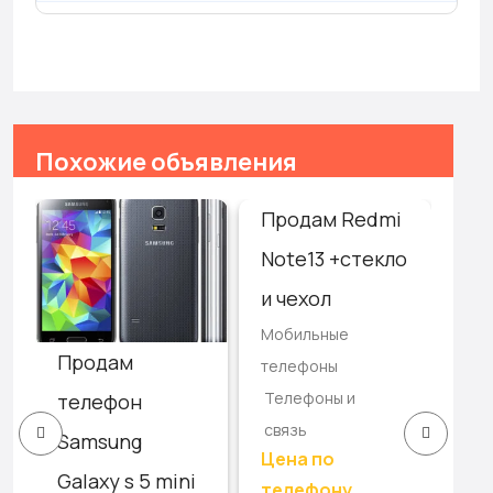
Похожие объявления
Продам Redmi
Hu
Note13 +стекло
P6
Мо
и чехол
те
Мобильные
Те
Продам
телефоны
св
Телефоны и
телефон
бе
связь
Samsung
Цена по
Galaxy s 5 mini
телефону