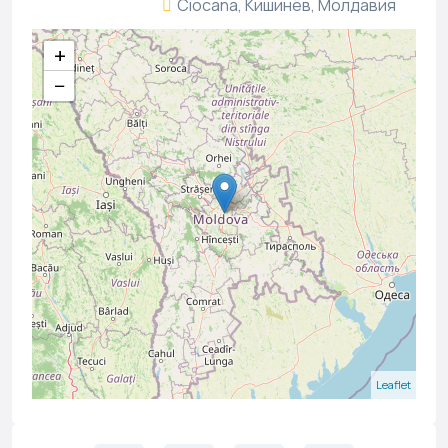
Ciocana, Кишинёв, Молдавия
+
−
Leaflet