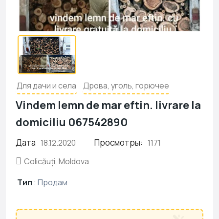
Для дачи и села
Дрова, уголь, горючее
Vindem lemn de mar eftin. livrare la
domiciliu 067542890
Дата
Просмотры:
18.12.2020
1171
Colicăuți, Moldova
Тип
:
Продам