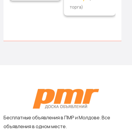
Се
торга)
1 Р
Бесплатные объявления в ПМР и Молдове. Все
объявления в одном месте.