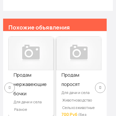
Похожие объявления
Продам
Продам
Пр
нержавеющие
поросят
по
Для дачи и села
бочки
со
Животноводство
Для дачи и села
Для
Сельхозживотные
Разное
Ко
700 Руб
(без