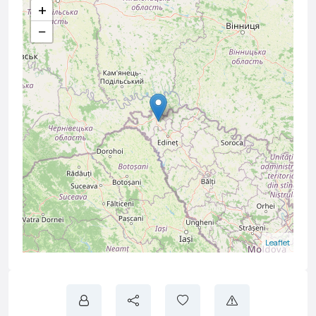
+
−
Leaflet